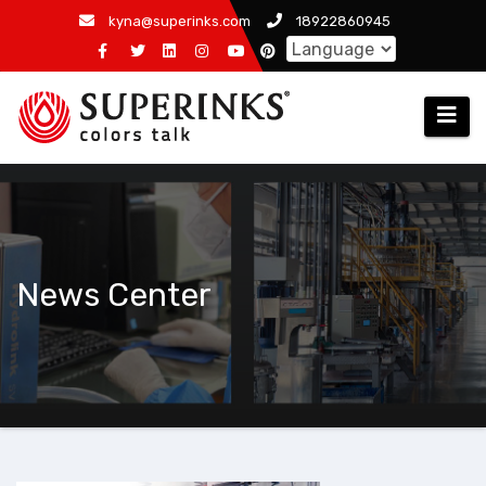
跳
kyna@superinks.com
18922860945
至
内
容
News Center