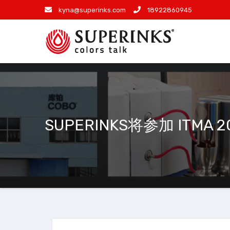
跳
kyna@superinks.com
18922860945
至
内
容
SUPERINKS将参加 ITMA 