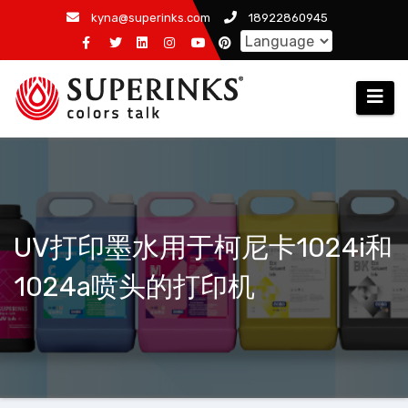
跳
kyna@superinks.com
18922860945
至
内
容
UV打印墨水用于柯尼卡1024i和
1024a喷头的打印机