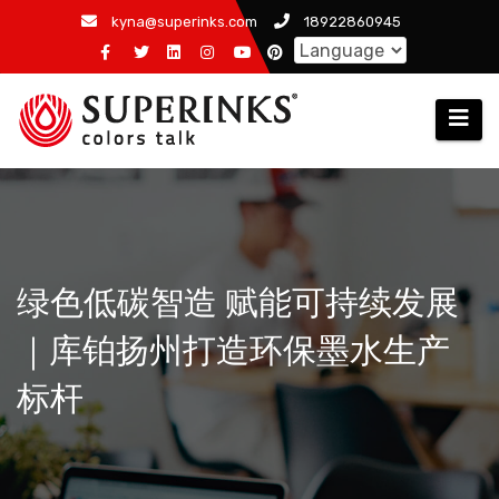
跳
kyna@superinks.com
18922860945
至
内
容
绿色低碳智造 赋能可持续发展
｜库铂扬州打造环保墨水生产
标杆