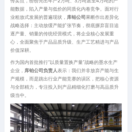
传卖点，纷纷亮出年产2万吨、3万吨甚至4万吨的产
能数据，陷入产量与低价的同质化内卷竞争。面对行
业粗放式发展的普遍现状，
库铂公司
果断作出差异化
战略选择：主动放缓产能扩张节奏，彻底摒弃盲目追
逐产量、销量的传统经营模式，将企业核心发展重
心，全面聚焦于产品品质升级、生产工艺精进与产品
价值深耕。
作为国内首批推行“以质量置换产量”战略的墨水生产
企业，
库铂公司负责人
表示：我们并非放弃产能与生
产规模，而是跳出行业产能竞赛的误区，把核心资源
与全部精力，专注投入到产品精细化打磨与高品质升
级当中。